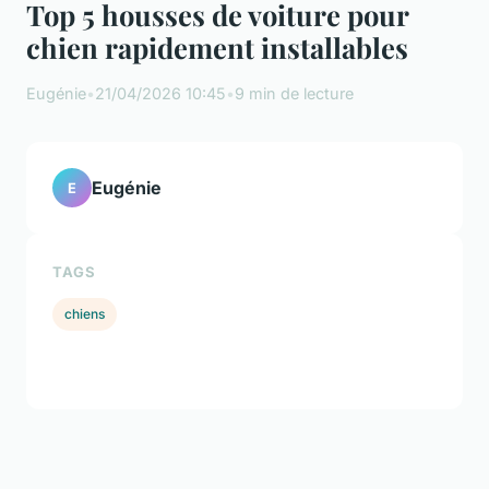
Top 5 housses de voiture pour
chien rapidement installables
Eugénie
•
21/04/2026 10:45
•
9 min de lecture
Eugénie
E
TAGS
chiens