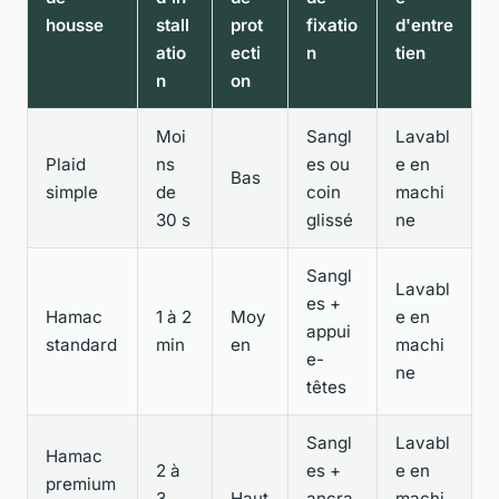
housse
stall
prot
fixatio
d'entre
atio
ecti
n
tien
n
on
Moi
Sangl
Lavabl
Plaid
ns
es ou
e en
Bas
simple
de
coin
machi
30 s
glissé
ne
Sangl
Lavabl
es +
Hamac
1 à 2
Moy
e en
appui
standard
min
en
machi
e-
ne
têtes
Sangl
Lavabl
Hamac
2 à
es +
e en
premium
3
Haut
ancra
machi