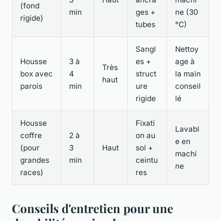
(fond
min
ges +
ne (30
rigide)
tubes
°C)
Sangl
Nettoy
Housse
3 à
es +
age à
Très
box avec
4
struct
la main
haut
parois
min
ure
conseil
rigide
lé
Housse
Fixati
Lavabl
coffre
2 à
on au
e en
(pour
3
Haut
sol +
machi
grandes
min
ceintu
ne
races)
res
Conseils d'entretien pour une