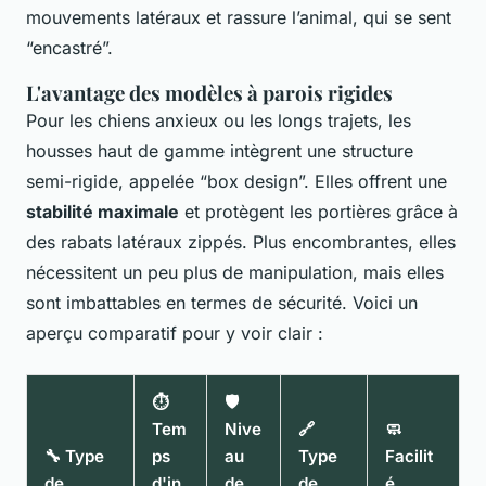
mouvements latéraux et rassure l’animal, qui se sent
“encastré”.
L'avantage des modèles à parois rigides
Pour les chiens anxieux ou les longs trajets, les
housses haut de gamme intègrent une structure
semi-rigide, appelée “box design”. Elles offrent une
stabilité maximale
et protègent les portières grâce à
des rabats latéraux zippés. Plus encombrantes, elles
nécessitent un peu plus de manipulation, mais elles
sont imbattables en termes de sécurité. Voici un
aperçu comparatif pour y voir clair :
⏱️
🛡️
Tem
Nive
🔗
🧼
🔧 Type
ps
au
Type
Facilit
de
d'in
de
de
é