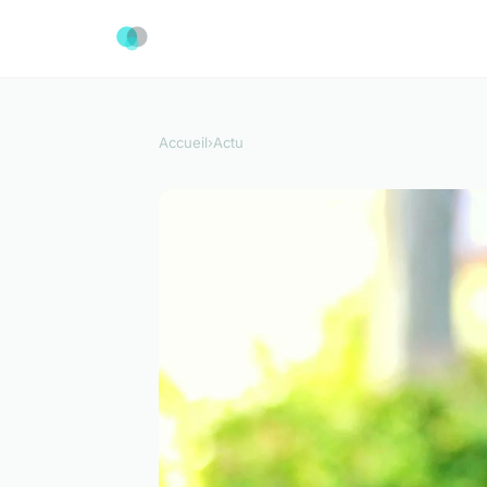
Accueil
›
Actu