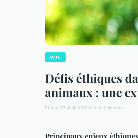
ACTU
Défis éthiques d
animaux : une ex
Ethan
•
22 avril 2025
•
5 min de lecture
Principaux enjeux éthiques