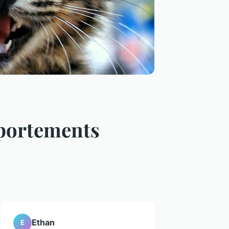
mportements
Ethan
E